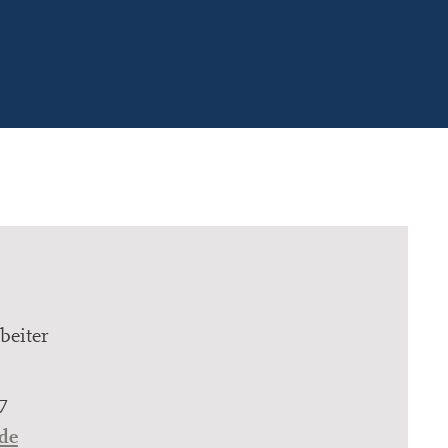
beiter
7
de